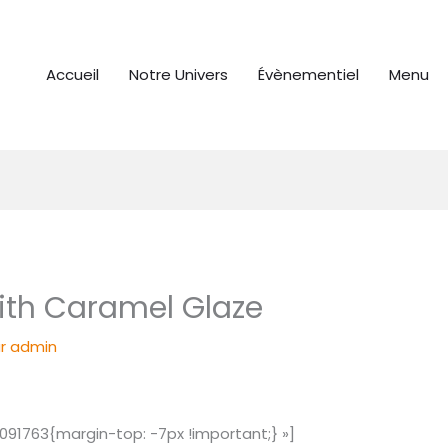
Accueil
Notre Univers
Évènementiel
Menu
th Caramel Glaze
ar
admin
1763{margin-top: -7px !important;} »]