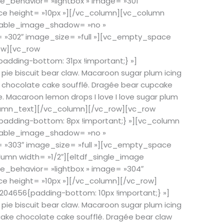
behavior= »lightbox » image= »301″
ce height= »10px »][/vc_column][vc_column
enable_image_shadow= »no »
= »302″ image_size= »full »][vc_empty_space
ow][vc_row
dding-bottom: 31px !important;} »]
ie biscuit bear claw. Macaroon sugar plum icing
chocolate cake soufflé. Dragée bear cupcake
. Macaroon lemon drops I love I love sugar plum
column_text][/vc_column][/vc_row][vc_row
dding-bottom: 8px !important;} »][vc_column
enable_image_shadow= »no »
= »303″ image_size= »full »][vc_empty_space
lumn width= »1/2″][eltdf_single_image
_behavior= »lightbox » image= »304″
e height= »10px »][/vc_column][/vc_row]
04656{padding-bottom: 10px !important;} »]
ie biscuit bear claw. Macaroon sugar plum icing
ake chocolate cake soufflé. Dragée bear claw