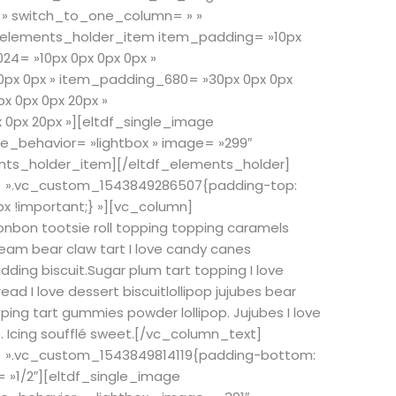
» switch_to_one_column= » »
_elements_holder_item item_padding= »10px
24= »10px 0px 0px 0px »
px 0px » item_padding_680= »30px 0px 0px
x 0px 0px 20px »
0px 20px »][eltdf_single_image
_behavior= »lightbox » image= »299″
ents_holder_item][/eltdf_elements_holder]
= ».vc_custom_1543849286507{padding-top:
x !important;} »][vc_column]
bon tootsie roll topping topping caramels
ream bear claw tart I love candy canes
ding biscuit.Sugar plum tart topping I love
d I love dessert biscuitlollipop jujubes bear
ping tart gummies powder lollipop. Jujubes I love
e. Icing soufflé sweet.[/vc_column_text]
= ».vc_custom_1543849814119{padding-bottom:
= »1/2″][eltdf_single_image