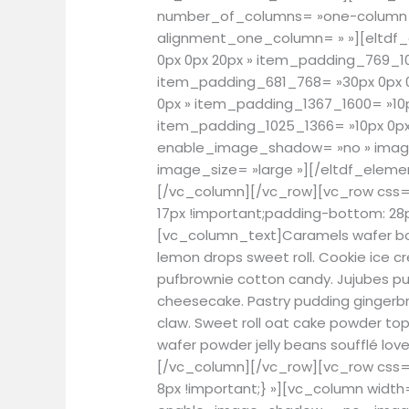
number_of_columns= »one-column 
alignment_one_column= » »][eltdf
0px 0px 20px » item_padding_769_10
item_padding_681_768= »30px 0px 0
0px » item_padding_1367_1600= »10p
item_padding_1025_1366= »10px 0px 
enable_image_shadow= »no » image
image_size= »large »][/eltdf_elem
[/vc_column][/vc_row][vc_row css
17px !important;padding-bottom: 28p
[vc_column_text]Caramels wafer bon
lemon drops sweet roll. Cookie ice c
pufbrownie cotton candy. Jujubes pud
cheesecake. Pastry pudding gingerbrea
claw. Sweet roll oat cake powder top
wafer powder jelly beans soufflé lov
[/vc_column][/vc_row][vc_row css
8px !important;} »][vc_column width