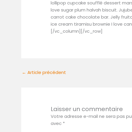
lollipop cupcake soufflé dessert mar
love sugar plum halvah biscuit. Juju
carrot cake chocolate bar. Jelly frui
ice cream tiramisu brownie I love c
[/vc_column][/vc_row]
←
Article précédent
Laisser un commentaire
Votre adresse e-mail ne sera pas pub
avec
*