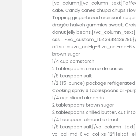
[vc_column][vc_column_text]Toffee 
cake. Candy canes chupa chups I love. 
Topping gingerbread croissant sugar 
dragée halvah gummies sweet. Croiss
donut jelly beans.[/vc_column_text
css= ».vc_custom_1543848439295{pa
offset= »vc_col-lg-6 vc_col-md-6 v
brown sugar
1/4 cup cornstarch
2 tablespoons crème de cassis
1/8 teaspoon salt
1/2 (15-ounce) package refrigerated
Cooking spray 6 tablespoons all-pur
1/4 cup sliced almonds
2 tablespoons brown sugar
2 tablespoons chilled butter, cut int
1/4 teaspoon almond extract
1/8 teaspoon salt[/vc_column_text
vc_col-md-6 vc_col-xs-12″][eltdf_e