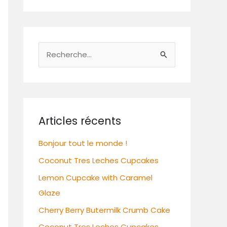
R
e
c
h
e
Articles récents
r
Bonjour tout le monde !
c
Coconut Tres Leches Cupcakes
h
e
Lemon Cupcake with Caramel
r
Glaze
Cherry Berry Butermilk Crumb Cake
:
Coconut Tres Leches Cupcakes