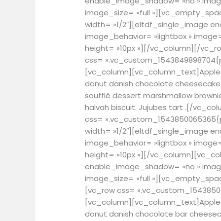
enable_image_shadow= »no » image_
image_size= »full »][vc_empty_spa
width= »1/2″][eltdf_single_image 
image_behavior= »lightbox » image
height= »10px »][/vc_column][/vc_r
css= ».vc_custom_1543849898704{pa
[vc_column][vc_column_text]Apple p
donut danish chocolate cheesecake 
soufflé dessert marshmallow brownie
halvah biscuit. Jujubes tart .[/vc_
css= ».vc_custom_1543850065365{pa
width= »1/2″][eltdf_single_image 
image_behavior= »lightbox » image
height= »10px »][/vc_column][vc_co
enable_image_shadow= »no » image
image_size= »full »][vc_empty_spac
[vc_row css= ».vc_custom_15438502
[vc_column][vc_column_text]Apple p
donut danish chocolate bar cheesec