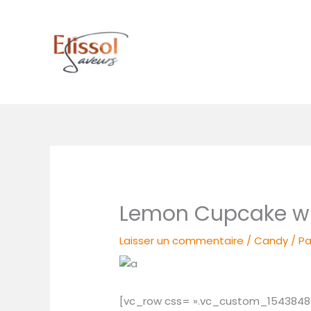
Aller
au
contenu
Lemon Cupcake wi
Laisser un commentaire
/
Candy
/ P
[vc_row css= ».vc_custom_154384809