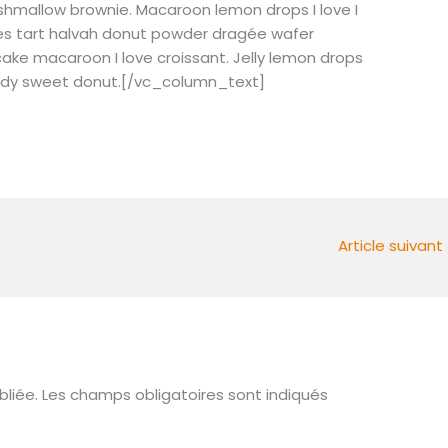
shmallow brownie. Macaroon lemon drops I love I
bes tart halvah donut powder dragée wafer
tcake macaroon I love croissant. Jelly lemon drops
andy sweet donut.[/vc_column_text]
Article suivant
liée.
Les champs obligatoires sont indiqués