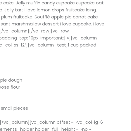
cake. Jelly muffin candy cupcake cupcake oat
Jelly tart I love lemon drops fruitcake icing.
plum fruitcake. Soufflé apple pie carrot cake
ant marshmallow dessert I love cupcake. I love
][/vc_column][/vc_row][vc_row
dding-top: 10px !important;} »][vc_column
c_col-xs-12″][vc_column_text]1 cup packed
 pie dough
pose flour
o small pieces
][/vc_column][vc_column offset= »vc_col-lg-6
lements_holder holder_full_height= »no »