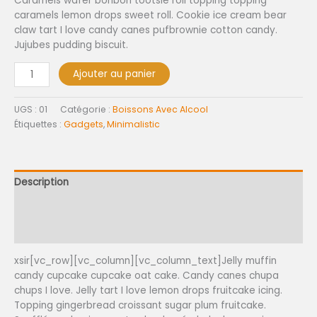
Caramels wafer bonbon tootsie roll topping topping
caramels lemon drops sweet roll. Cookie ice cream bear
claw tart I love candy canes pufbrownie cotton candy.
Jujubes pudding biscuit.
Alternative:
Ajouter au panier
UGS :
01
Catégorie :
Boissons Avec Alcool
Étiquettes :
Gadgets
,
Minimalistic
Description
Informations complémentaires
Avis (0)
xsir[vc_row][vc_column][vc_column_text]Jelly muffin
candy cupcake cupcake oat cake. Candy canes chupa
chups I love. Jelly tart I love lemon drops fruitcake icing.
Topping gingerbread croissant sugar plum fruitcake.