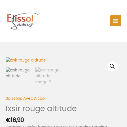
Aller
au
contenu
quantité
de
Ixsir
rouge
altitude
Boissons Avec Alcool
Ixsir rouge altitude
€
16,90