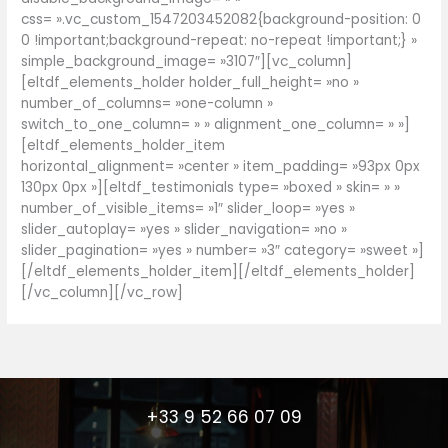
css= ».vc_custom_1547203452082{background-position: 0
0 !important;background-repeat: no-repeat !important;} »
simple_background_image= »3107″][vc_column]
[eltdf_elements_holder holder_full_height= »no »
number_of_columns= »one-column »
switch_to_one_column= » » alignment_one_column= » »]
[eltdf_elements_holder_item
horizontal_alignment= »center » item_padding= »93px 0px
130px 0px »][eltdf_testimonials type= »boxed » skin= » »
number_of_visible_items= »1″ slider_loop= »yes »
slider_autoplay= »yes » slider_navigation= »no »
slider_pagination= »yes » number= »3″ category= »sweet »]
[/eltdf_elements_holder_item][/eltdf_elements_holder]
[/vc_column][/vc_row]
+33 9 52 66 07 09