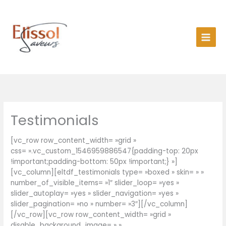
Aller
au
contenu
Testimonials
[vc_row row_content_width= »grid »
css= ».vc_custom_1546959886547{padding-top: 20px
!important;padding-bottom: 50px !important;} »]
[vc_column][eltdf_testimonials type= »boxed » skin= » »
number_of_visible_items= »1″ slider_loop= »yes »
slider_autoplay= »yes » slider_navigation= »yes »
slider_pagination= »no » number= »3″][/vc_column]
[/vc_row][vc_row row_content_width= »grid »
disable_background_image= » »